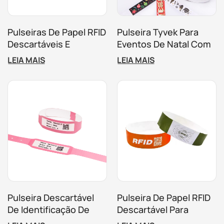
Pulseiras De Papel RFID
Pulseira Tyvek Para
Descartáveis ​​e
Eventos De Natal Com
Impermeáveis ​​
Impressão RFID
LEIA MAIS
LEIA MAIS
Personalizadas
Personalizável
Opcional.
Pulseira Descartável
Pulseira De Papel RFID
De Identificação De
Descartável Para
Pacientes Com RFID
Controle De Acesso