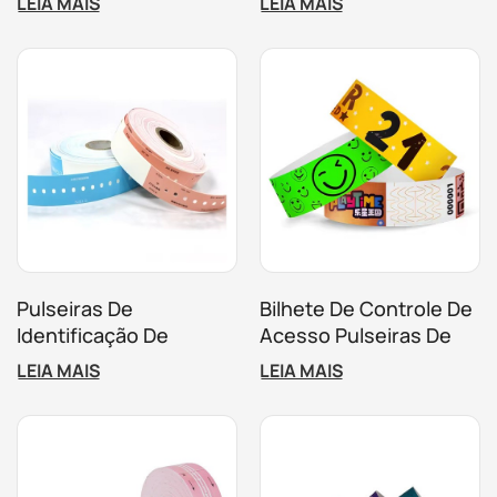
LEIA MAIS
LEIA MAIS
Para Uso Hospitalar,
Em Parques De
Visando Uma Gestão
Diversões
Eficiente.
Pulseiras De
Bilhete De Controle De
Identificação De
Acesso Pulseiras De
Pacientes De Papel
Papel Descartáveis ​​
LEIA MAIS
LEIA MAIS
Térmico Descartáveis ​​
Com Logotipo
RFID Para
Personalizado
Gerenciamento Médico
Eficiente