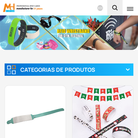
Português
English
Français
Español
CATEGORIAS DE PRODUTOS
Português
بالعربية