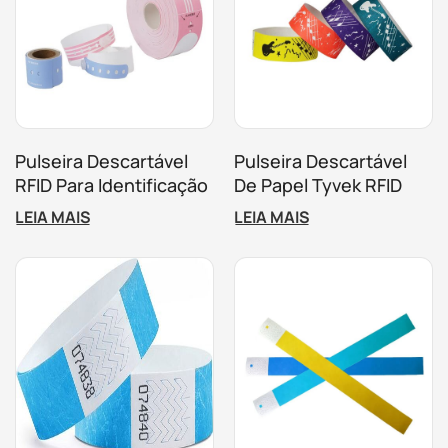
Pulseira Descartável
Pulseira Descartável
RFID Para Identificação
De Papel Tyvek RFID
De Pacientes
Para Ingressos
LEIA MAIS
LEIA MAIS
Hospitalares Para
Personalizados À Prova
Gerenciamento De
D'água Para Atividades
Pacientes Hospitalares