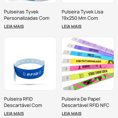
Pulseiras Tyvek
Pulseira Tyvek Lisa
Personalizadas Com
19x250 Mm Com
Impressão RFID Para
Números De Série
LEIA MAIS
LEIA MAIS
Parques De Diversão
Pulseira RFID
Pulseira De Papel
Descartável Com
Descartável RFID NFC
Impressão Em Tecido
De 13,56 MHz Para
LEIA MAIS
LEIA MAIS
De Papel PP UHF H3
Identificação De