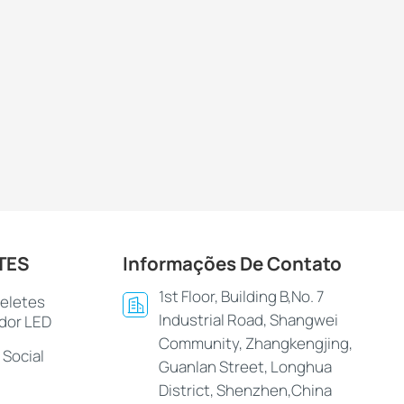
TES
Informações De Contato
1st Floor, Building B,No. 7
celetes
Industrial Road, Shangwei
dor LED
Community, Zhangkengjing,
 Social
Guanlan Street, Longhua
District, Shenzhen,China