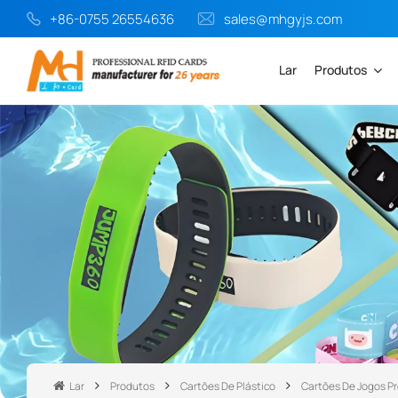
+86-0755 26554636
sales@mhgyjs.com
Lar
Produtos
Lar
Produtos
Cartões De Plástico
Cartões De Jogos P