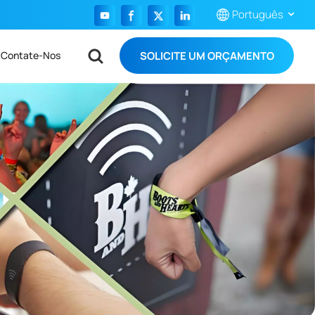
Português
SOLICITE UM ORÇAMENTO
Contate-Nos
English
Français
Español
Português
بالعربية