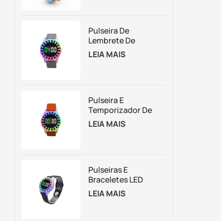
Pulseira De
Lembrete De
Contagem
LEIA MAIS
Regressiva
Vibratória RFID Para
Gerenciamento De
Atrações Baseado
Em Tempo
Pulseira E
Temporizador De
Silicone Com
LEIA MAIS
Logotipo
Personalizado RFID
E Luzes LED
Pulseiras E
Braceletes LED
Recarregáveis ​​de
LEIA MAIS
Gerenciamento De
Tempo Piscante
Para Parque De