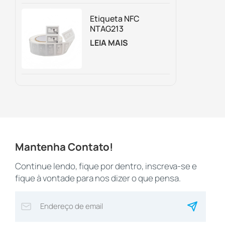
Trampolim
Etiqueta NFC
NTAG213
Personalizada E
LEIA MAIS
Regravável Para
Embalagens
Inteligentes,
Marketing Digital E
Rastreamento De
Ativos.
Mantenha Contato!
Continue lendo, fique por dentro, inscreva-se e
fique à vontade para nos dizer o que pensa.