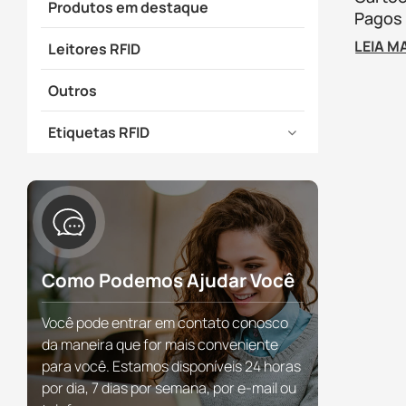
Produtos em destaque
Pagos 
Com Có
LEIA M
Leitores RFID
Código
Outros
Etiquetas RFID
Como Podemos Ajudar Você
Você pode entrar em contato conosco
da maneira que for mais conveniente
para você. Estamos disponíveis 24 horas
por dia, 7 dias por semana, por e-mail ou