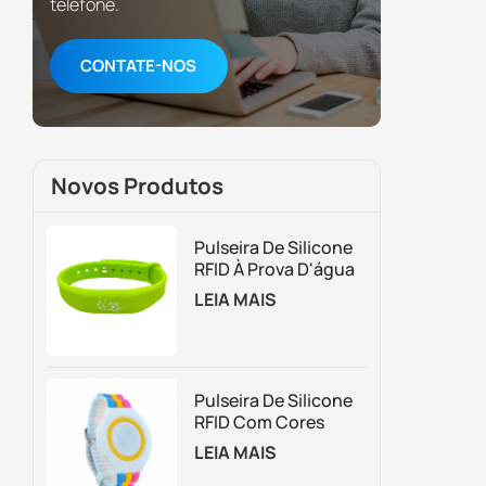
telefone.
CONTATE-NOS
Novos Produtos
Pulseira De Silicone
RFID À Prova D'água
Para Controle De
LEIA MAIS
Acesso E
Gerenciamento De
Membros
Pulseira De Silicone
RFID Com Cores
Personalizadas E
LEIA MAIS
Ajustável