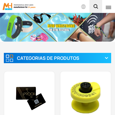
Português
English
Français
Español
CATEGORIAS DE PRODUTOS
Português
بالعربية