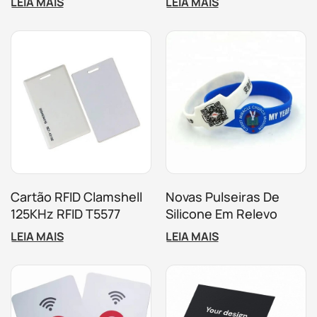
LEIA MAIS
LEIA MAIS
RFID Personalizada
Personalizado,
Controle De Acesso,
Cartão-Chave De Hotel
Cartão RFID Clamshell
Novas Pulseiras De
125KHz RFID T5577
Silicone Em Relevo
Cartão Inteligente
Pulseiras De Silicone
LEIA MAIS
LEIA MAIS
Grosso Para Controle
Personalizadas
De Acesso