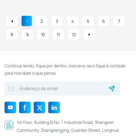
Gado, Porcos, Cavalos
E Animais De Fazenda
1
2
3
4
5
6
7
8
9
10
11
12
Continue lendo, fique por dentro, inscreva-se e fique à vontade
para nos dizer o que pensa.
1st Floor, Building B,No. 7 Industrial Road, Shangwei
Community, Zhangkengjing, Guanlan Street, Longhua