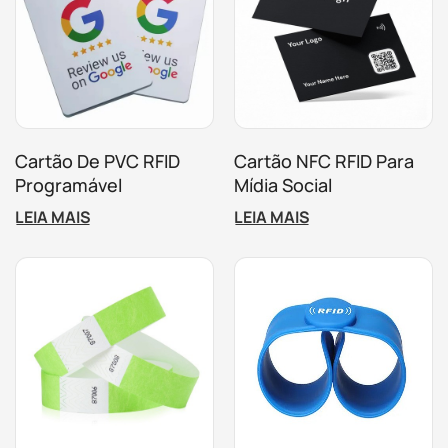
Cartão De PVC RFID
Cartão NFC RFID Para
Programável
Mídia Social
Personalizado Para
Personalizado Para
LEIA MAIS
LEIA MAIS
Mídia Social NFC
Impressão Em PVC
Google Review Card
Preto Fosco