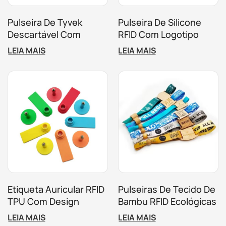
Pulseira De Tyvek
Pulseira De Silicone
Descartável Com
RFID Com Logotipo
Logotipo Personalizado
Personalizado
LEIA MAIS
LEIA MAIS
À Prova D'água E RFID
Para Festa De Festival
Etiqueta Auricular RFID
Pulseiras De Tecido De
TPU Com Design
Bambu RFID Ecológicas
Inovador E Dividido Para
Personalizadas Com
LEIA MAIS
LEIA MAIS
Monitoramento De
Trava De Bambu