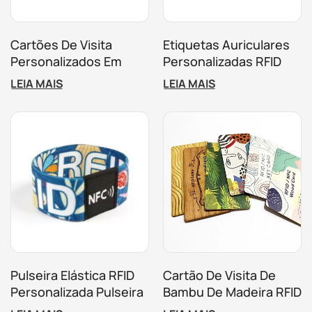
Cartões De Visita
Etiquetas Auriculares
Personalizados Em
Personalizadas RFID
Metal Com NFC E RFID
Para Animais Para
LEIA MAIS
LEIA MAIS
Nas Cores Dourado,
Gestão De Gado E
Prateado E Preto.
Fazendas
Pulseira Elástica RFID
Cartão De Visita De
Personalizada Pulseira
Bambu De Madeira RFID
Elástica De Poliéster
NFC CR80