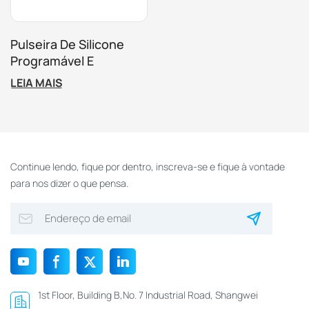
Pulseira De Silicone
Programável E
Ajustável RFID À Prova
LEIA MAIS
D'água De 13,56 MHz
Para Piscina
Continue lendo, fique por dentro, inscreva-se e fique à vontade
para nos dizer o que pensa.
1st Floor, Building B,No. 7 Industrial Road, Shangwei