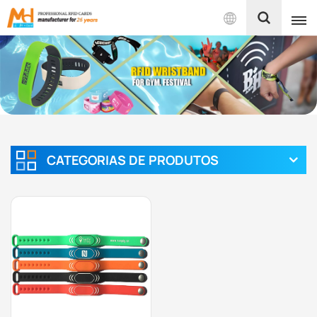
Português
English
Français
Español
CATEGORIAS DE PRODUTOS
Português
بالعربية