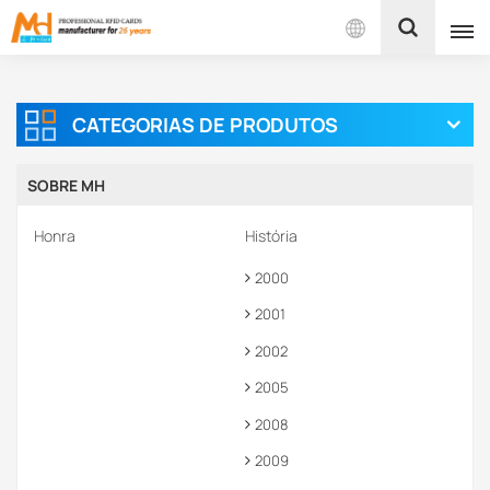
Português
CATEGORIAS DE PRODUTOS
English
SOBRE MH
Français
Honra
História
Español
2000
Português
2001
بالعربية
2002
2005
2008
2009