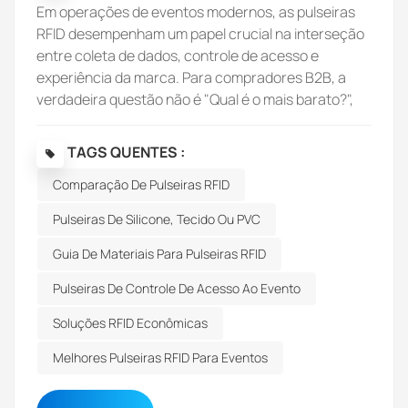
Em operações de eventos modernos, as pulseiras
RFID desempenham um papel crucial na interseção
entre coleta de dados, controle de acesso e
experiência da marca. Para compradores B2B, a
verdadeira questão não é "Qual é o mais barato?",
mas sim "Qual pode alcançar a maior eficiência
operacional em larga escala?". Adequação do
TAGS QUENTES :
material ao caso de usoA seguir, apresentamos uma
Comparação De Pulseiras RFID
análise prática dos três materiais mais utilizados em
pulseiras RFID — PVC, tecido e silicone — sob a
Pulseiras De Silicone, Tecido Ou PVC
perspectiva de custo-benefício.MaterialMelhor
caso de usoNível de custoDurabilidadeValor da
Guia De Materiais Para Pulseiras RFID
marcaNível de segurançaDuração
Pulseiras De Controle De Acesso Ao Evento
típicaPVCEventos de grande volume e curta
duração★★★★★★★★1 a 2 diasTecidoFestivais,
Soluções RFID Econômicas
eventos premium★★★★★★★★★★★★★2 a 7
Melhores Pulseiras RFID Para Eventos
diasSiliconeUso a longo prazo (ginásios, resorts,
funcionários)★★★★★★★★★★★★★★Meses–
anos Pulseiras de PVC: uma opção de alta