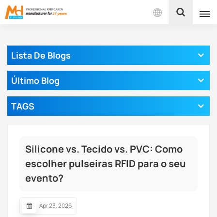
Português
Lista De Blogs
English
Último Blog
Français
TAGS
Español
Português
Silicone vs. Tecido vs. PVC: Como
بالعربية
escolher pulseiras RFID para o seu
evento?
Apr 23, 2026