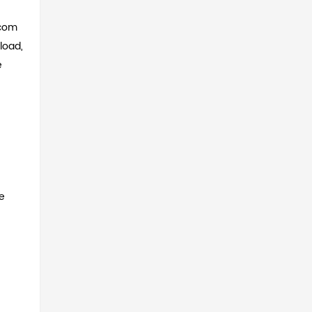
com
load,
e
e