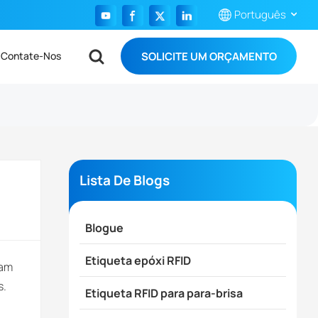
Português
SOLICITE UM ORÇAMENTO
Contate-Nos
English
Français
Español
Português
Lista De Blogs
بالعربية
Blogue
Etiqueta epóxi RFID
ram
s.
Etiqueta RFID para para-brisa