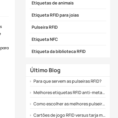
Etiquetas de animais
Etiqueta RFID para joias
s
Pulseira RFID
e
Etiqueta NFC
 para
Etiqueta da biblioteca RFID
Último Blog
Para que servem as pulseiras RFID?
Melhores etiquetas RFID anti-metal para rastreamento de ativos industriais
Como escolher as melhores pulseiras de silicone para promoção de eventos
Cartões de jogo RFID versus tarja magnética: qual tecnologia é a ideal para o seu fliperama?