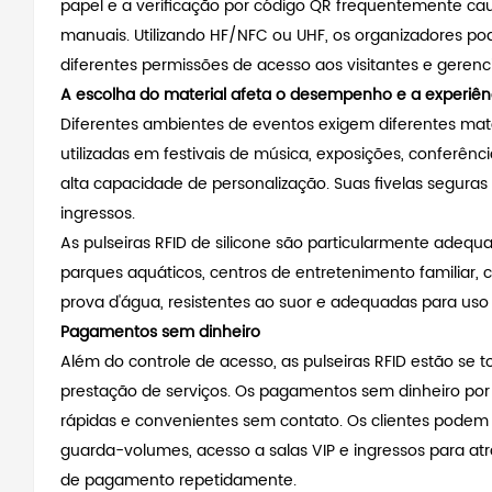
papel e a verificação por código QR frequentemente cau
manuais. Utilizando HF/NFC ou UHF, os organizadores pode
diferentes permissões de acesso aos visitantes e gerenci
A escolha do material afeta o desempenho e a experiênc
Diferentes ambientes de eventos exigem diferentes mater
utilizadas em festivais de música, exposições, conferênc
alta capacidade de personalização. Suas fivelas seguras
ingressos.
As pulseiras RFID de silicone são particularmente adequ
parques aquáticos, centros de entretenimento familiar
prova d'água, resistentes ao suor e adequadas para uso
Pagamentos sem dinheiro
Além do controle de acesso, as pulseiras RFID estão se
prestação de serviços.
Os pagamentos sem dinheiro por 
rápidas e convenientes sem contato. Os clientes podem 
guarda-volumes, acesso a salas VIP e ingressos para atra
de pagamento repetidamente.