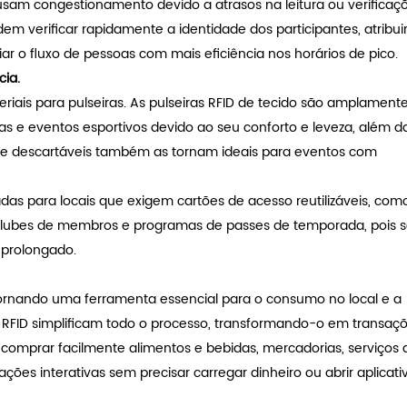
sam congestionamento devido a atrasos na leitura ou verificaç
m verificar rapidamente a identidade dos participantes, atribui
ar o fluxo de pessoas com mais eficiência nos horários de pico.
ia.
iais para pulseiras. As pulseiras RFID de tecido são amplament
ias e eventos esportivos devido ao seu conforto e leveza, além d
 e descartáveis ​​também as tornam ideais para eventos com
adas para locais que exigem cartões de acesso reutilizáveis, com
, clubes de membros e programas de passes de temporada, pois 
 prolongado.
 tornando uma ferramenta essencial para o consumo no local e a
RFID simplificam todo o processo, transformando-o em transaç
comprar facilmente alimentos e bebidas, mercadorias, serviços 
ções interativas sem precisar carregar dinheiro ou abrir aplicati