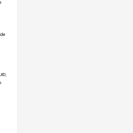
e
 de
UID,
.