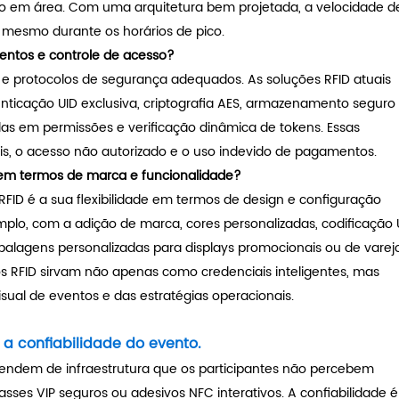
eado em área. Com uma arquitetura bem projetada, a velocidade d
s mesmo durante os horários de pico.
entos e controle de acesso?
p e protocolos de segurança adequados. As soluções RFID atuais
icação UID exclusiva, criptografia AES, armazenamento seguro
as em permissões e verificação dinâmica de tokens. Essas
is, o acesso não autorizado e o uso indevido de pagamentos.
 em termos de marca e funcionalidade?
ID é a sua flexibilidade em termos de design e configuração
plo, com a adição de marca, cores personalizadas, codificação 
alagens personalizadas para displays promocionais ou de varejo
os RFID sirvam não apenas como credenciais inteligentes, mas
al de eventos e das estratégias operacionais.
a confiabilidade do evento.
endem de infraestrutura que os participantes não percebem
asses VIP seguros ou adesivos NFC interativos.
A confiabilidade é