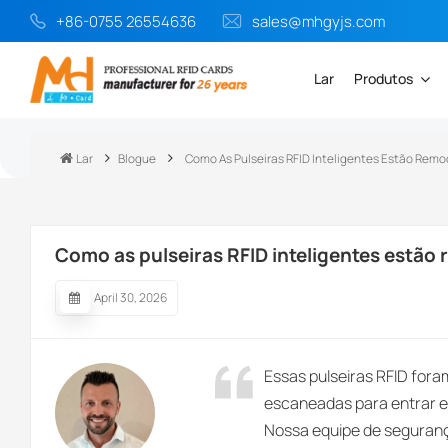
+86-0755 26554636
sales@mhgyjs.com
Lar
Produtos
Lar
Blogue
Como As Pulseiras RFID Inteligentes Estão Rem
Como as pulseiras RFID inteligentes estão
April 30, 2026
Essas pulseiras RFID for
escaneadas para entrar e 
Nossa equipe de seguranç