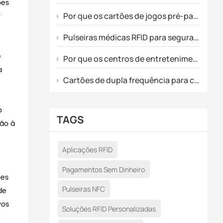
ões
r
Por que os cartões de jogos pré-pagos personalizados não são ativados?
Pulseiras médicas RFID para segurança de recém-nascidos e rastreamento de pacientes.
e
Por que os centros de entretenimento estão migrando para RFID personalizado e cartões de jogos pré-pagos?
a
Cartões de dupla frequência para controle de acesso inteligente e upgrades de associação premium.
o
TAGS
são à
Aplicações RFID
Pagamentos Sem Dinheiro
ões
Pulseiras NFC
de
vos
Soluções RFID Personalizadas