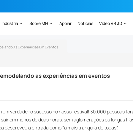
Indústria
Sobre MH
Apoiar
Notícias
Vídeo VR 3D
odelando As Experiências Em Eventos
 remodelando as experiências em eventos
am um verdadeiro sucesso no nosso festival! 30.000 pessoas fo
sair em menos de duas horas, sem aglomerações ou longas fila
a descreveu a entrada como "a mais tranquila de todas".