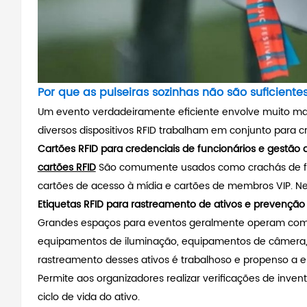
Por que as pulseiras sozinhas não são suficiente
Um evento verdadeiramente eficiente envolve muito mais
diversos dispositivos RFID trabalham em conjunto para c
Cartões RFID para credenciais de funcionários e gestão 
cartões RFID
São comumente usados ​​como crachás de fun
cartões de acesso à mídia e cartões de membros VIP. Nes
Etiquetas RFID para rastreamento de ativos e prevenção
Grandes espaços para eventos geralmente operam com mu
equipamentos de iluminação, equipamentos de câmera, a
rastreamento desses ativos é trabalhoso e propenso a e
Permite aos organizadores realizar verificações de inve
ciclo de vida do ativo.